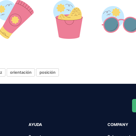
az
orientación
posición
AYUDA
COMPANY