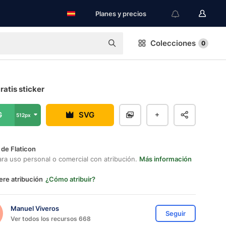
Planes y precios
Colecciones
0
atis sticker
G
SVG
512px
 de Flaticon
ara uso personal o comercial con atribución.
Más información
ere atribución
¿Cómo atribuir?
Manuel Viveros
Seguir
Ver todos los recursos 668