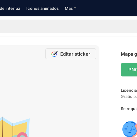
de interfaz
Iconos animados
Más
Editar sticker
Mapa gr
PN
Licencia
Gratis p
Se requi