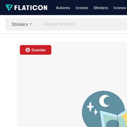
Autores
Iconos
Stickers
Iconos 
Stickers
Guardar