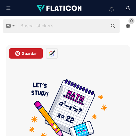
0
Guardar