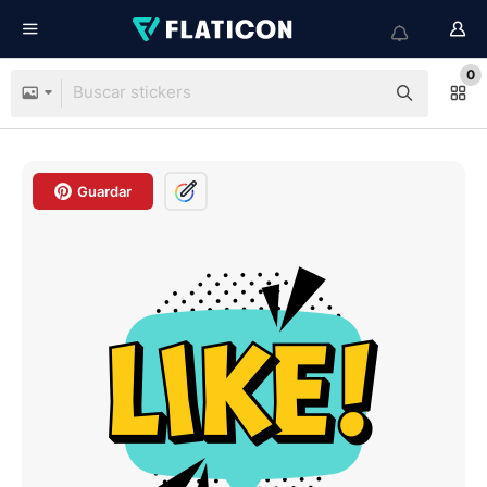
0
Guardar