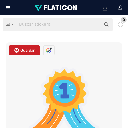
0
Guardar