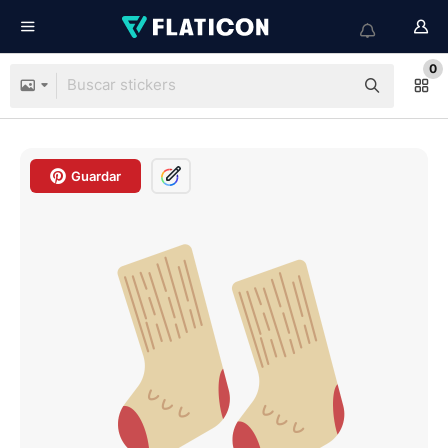
0
Guardar