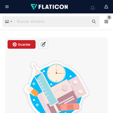
0
Guardar