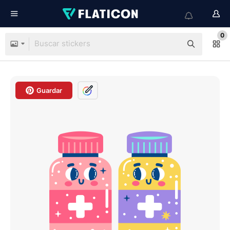
0
Guardar