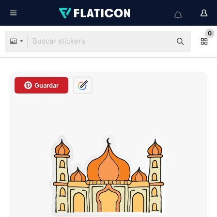
0
Guardar