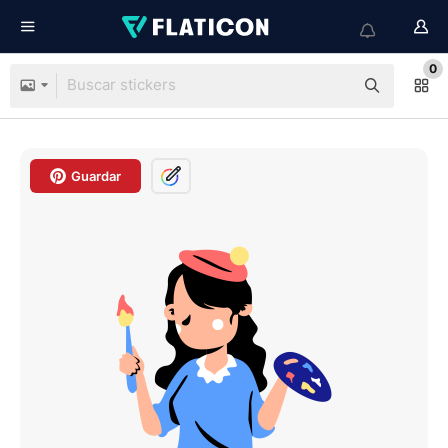
0
Guardar