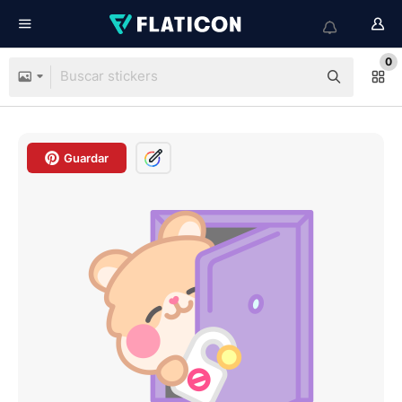
0
Guardar