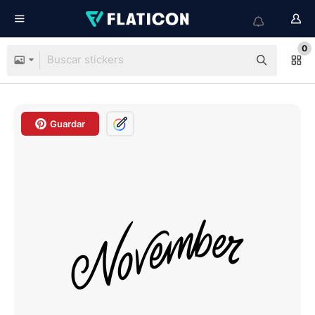
0
Guardar