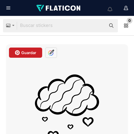
0
Guardar