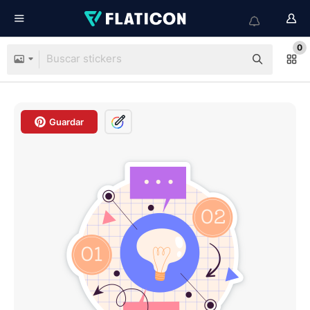
0
Guardar