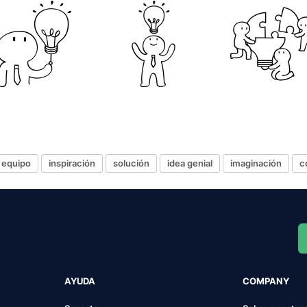
n equipo
inspiración
solución
idea genial
imaginación
c
AYUDA
COMPANY