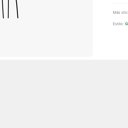
Más stic
Estilo:
G