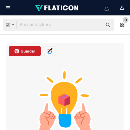
0
Guardar