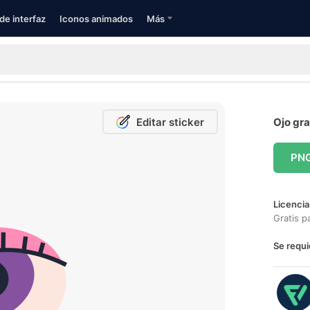
de interfaz
Iconos animados
Más
Editar sticker
Ojo gra
PN
Licencia
Gratis p
Se requi