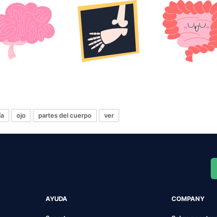
ía
ojo
partes del cuerpo
ver
AYUDA
COMPANY