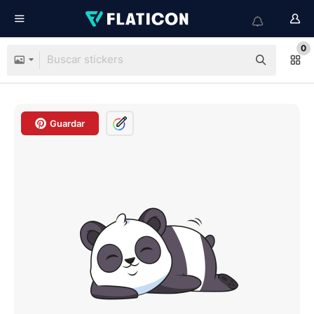
0
Guardar