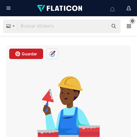
0
Guardar