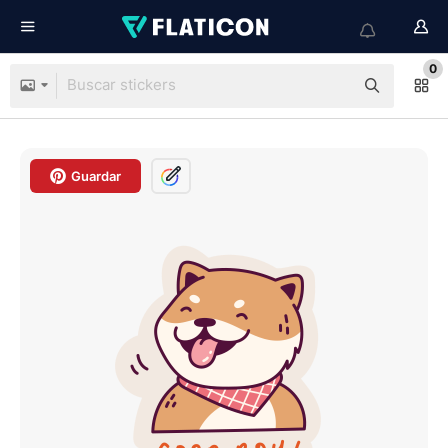
0
Guardar