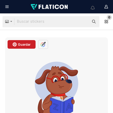
0
Guardar