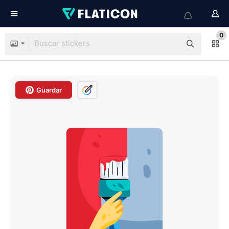
0
Guardar