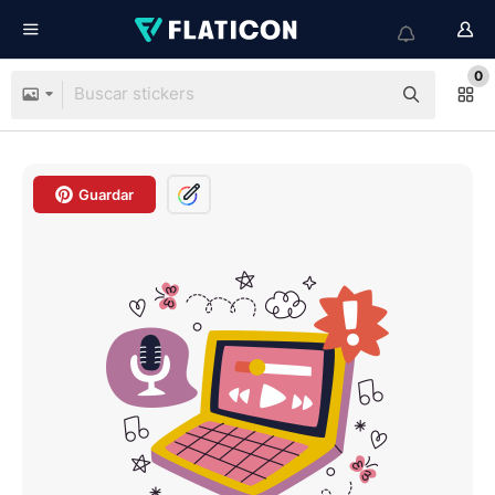
0
Guardar