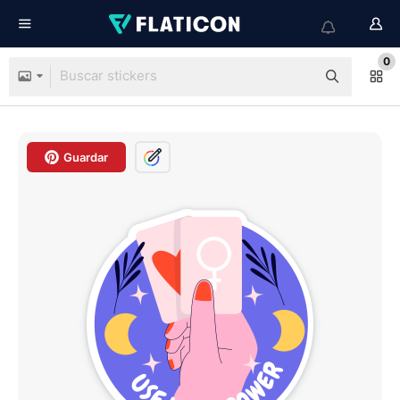
0
Guardar