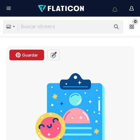
0
Guardar