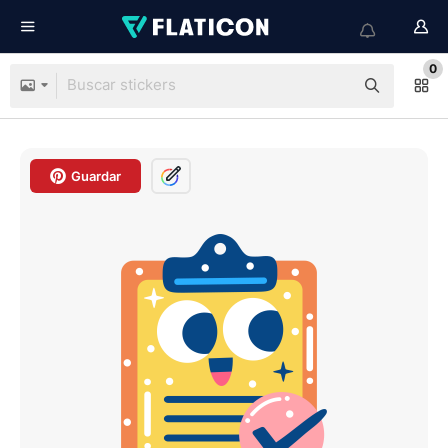
0
Guardar