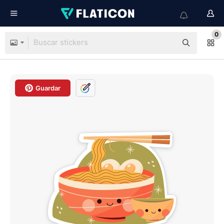
0
Guardar