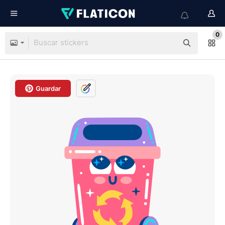
0
Guardar