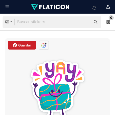
0
Guardar