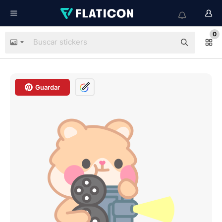
0
Guardar