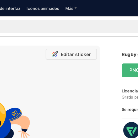
de interfaz
Iconos animados
Más
Editar sticker
Rugby g
PN
Licencia
Gratis p
Se requi