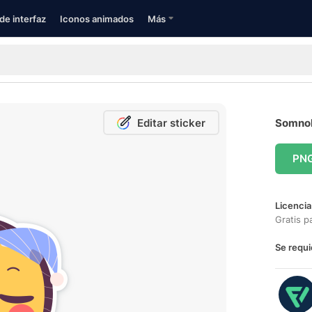
de interfaz
Iconos animados
Más
Editar sticker
Somnoli
PN
Licencia
Gratis p
Se requi