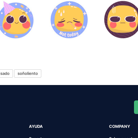
nsado
soñoliento
AYUDA
COMPANY