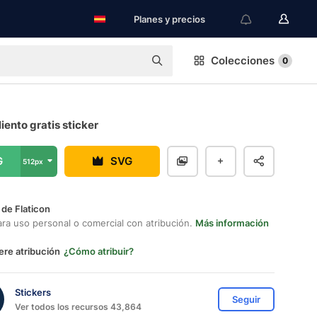
Planes y precios
Colecciones
0
ento gratis sticker
G
SVG
512px
 de Flaticon
ara uso personal o comercial con atribución.
Más información
ere atribución
¿Cómo atribuir?
Stickers
Seguir
Ver todos los recursos 43,864