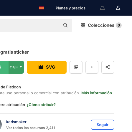
Planes y precios
Colecciones
0
gratis sticker
G
SVG
512px
 de Flaticon
ara uso personal o comercial con atribución.
Más información
ere atribución
¿Cómo atribuir?
kerismaker
Seguir
Ver todos los recursos 2,411