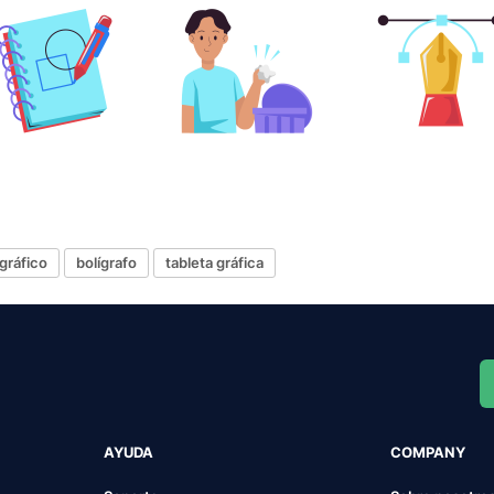
gráfico
bolígrafo
tableta gráfica
AYUDA
COMPANY