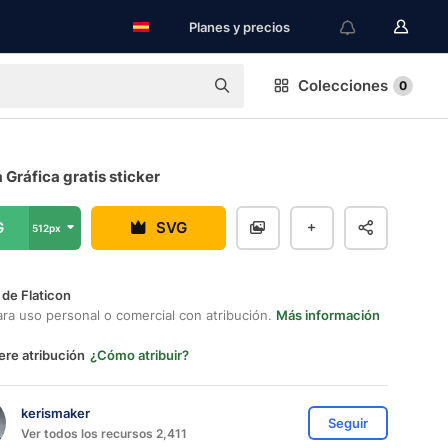
Planes y precios
Colecciones
0
 Gráfica gratis sticker
G
SVG
512px
 de Flaticon
ara uso personal o comercial con atribución.
Más información
ere atribución
¿Cómo atribuir?
kerismaker
Seguir
Ver todos los recursos 2,411