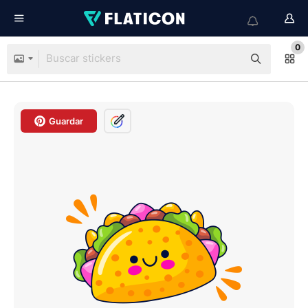
0
Guardar