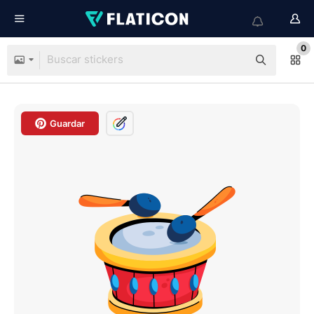
0
Guardar