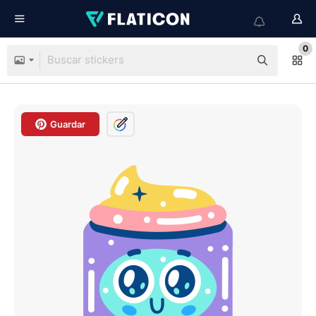
0
Guardar