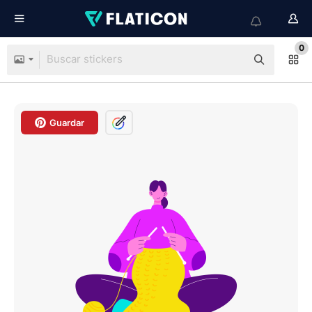
0
Guardar