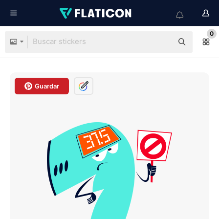
0
Guardar