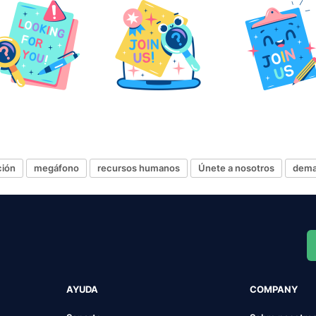
ción
megáfono
recursos humanos
Únete a nosotros
dema
AYUDA
COMPANY