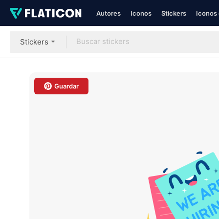
Autores
Iconos
Stickers
Iconos 
Stickers
Guardar