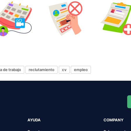
 de trabajo
reclutamiento
cv
empleo
AYUDA
COMPANY