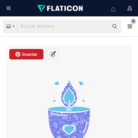
0
Guardar