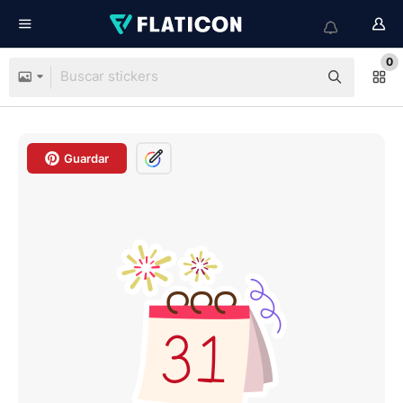
0
Guardar