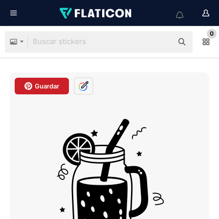
0
Guardar