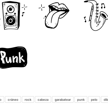
o
cráneo
rock
cabeza
garabatear
punk
pelo
di