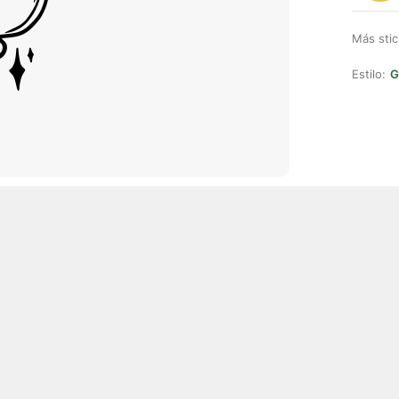
Más stic
Estilo:
G