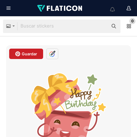
0
Guardar