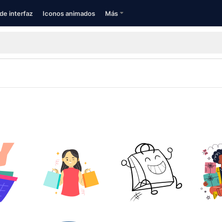
de interfaz
Iconos animados
Más