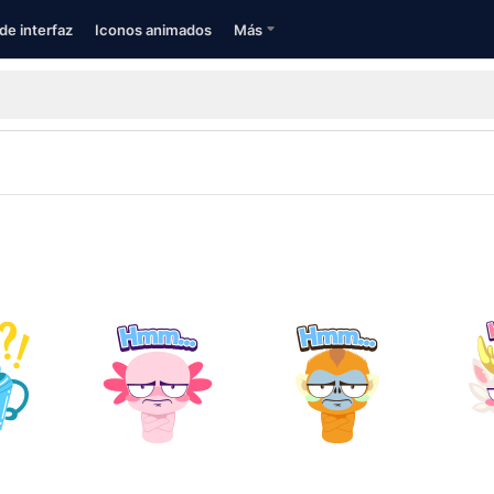
de interfaz
Iconos animados
Más