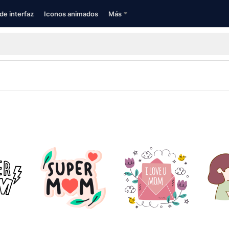
de interfaz
Iconos animados
Más