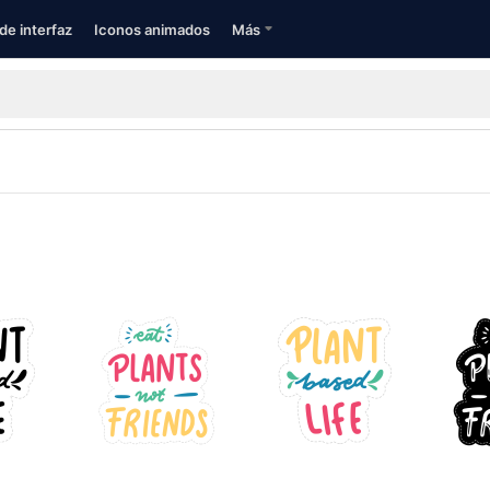
de interfaz
Iconos animados
Más