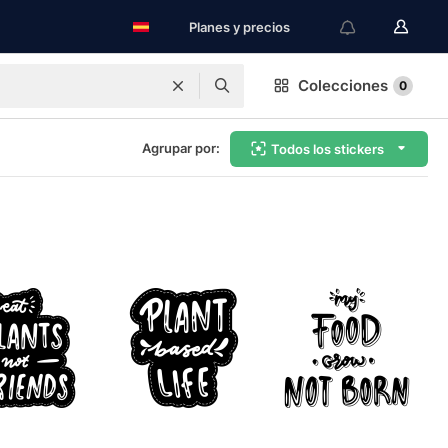
Planes y precios
Colecciones
0
Agrupar por:
Todos los stickers