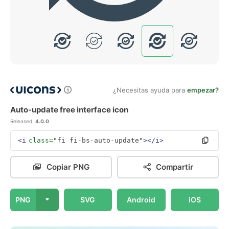
¿Necesitas ayuda para
empezar?
Auto-update free interface icon
Released:
4.0.0
<i
class=
"fi fi-bs-auto-update"
></i>
Copiar PNG
Compartir
PNG
SVG
Android
iOS