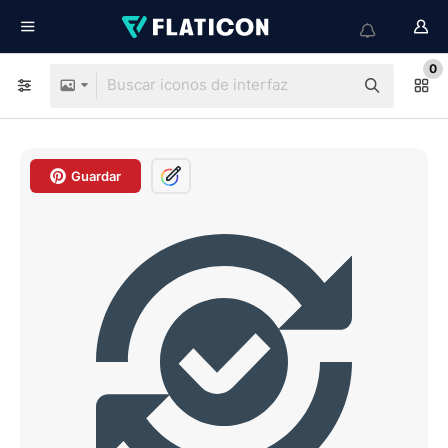
0
Guardar