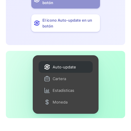
botón
El icono Auto-update en un
botón
Auto-update
Cartera
Estadísticas
Moneda